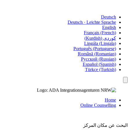
Deutsch
Deutsch · Leichte Sprache
English
Français (French)
کوردی (Kurdish)
Lingála (Lingala)
Português (Portuguese)
Română (Romanian)
Русский (Russian)
Español (Spanish)
Türkçe (Turkish)
Home
Online Counselling
البحث عن مكان المركز