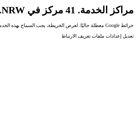
مراكز الخدمة. 41 مركز في NRW.
خرائط Google معطلة حاليًا. لعرض الخريطة، يجب السماح بهذه الخدمة الخارجية في إعدادات ملفات تعريف الارتباط. يمكنكم العثور على مزيد من المعلومات في
تعديل إعدادات ملفات تعريف الارتباط