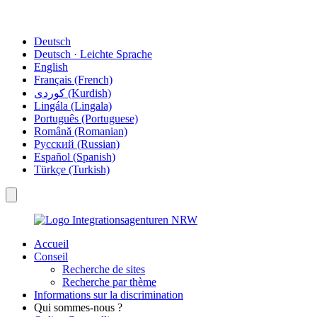
Deutsch
Deutsch · Leichte Sprache
English
Français (French)
کوردی (Kurdish)
Lingála (Lingala)
Português (Portuguese)
Română (Romanian)
Русский (Russian)
Español (Spanish)
Türkçe (Turkish)
Accueil
Conseil
Recherche de sites
Recherche par thème
Informations sur la discrimination
Qui sommes-nous ?