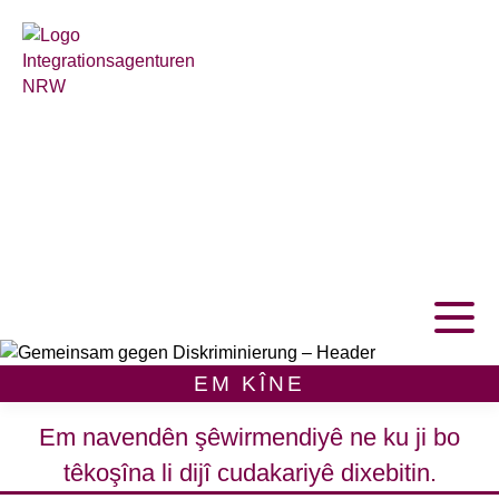
Home
ŞÊWR
LÊGERÎN LI BI CÎHÊ
LÊGERÎN BI MIJARÊN
SEREKÎ
AGAHIYÊN DERBARÊ CUDAKARIYÊ
EM KÎNE
Online Counselling
EM KÎNE
Em navendên şêwirmendiyê ne ku ji bo
têkoşîna li dijî cudakariyê dixebitin.