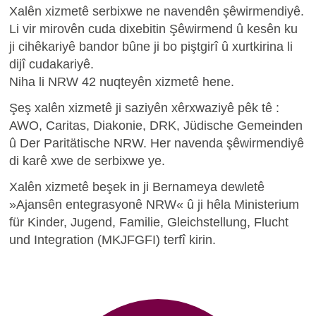
Xalên xizmetê serbixwe ne navendên şêwirmendiyê.
Li vir mirovên cuda dixebitin Şêwirmend û kesên ku
ji cihêkariyê bandor bûne ji bo piştgirî û xurtkirina li
dijî cudakariyê.
Niha
li NRW 42 nuqteyên xizmetê
hene.
Şeş xalên xizmetê ji saziyên xêrxwaziyê pêk tê :
AWO, Caritas, Diakonie, DRK, Jüdische Gemeinden
û Der Paritätische NRW. Her navenda şêwirmendiyê
di karê xwe de serbixwe ye.
Xalên xizmetê beşek in ji Bernameya dewletê
»Ajansên entegrasyonê NRW« û ji hêla Ministerium
für Kinder, Jugend, Familie, Gleichstellung, Flucht
und Integration (MKJFGFI) terfî kirin.